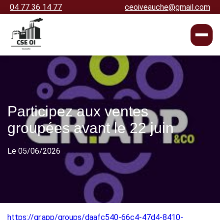
04 77 36 14 77
ceoiveauche@gmail.com
Participez aux ventes
groupées avant le 22 juin
Le 05/06/2026
https://gr.app/groups/daafc540-66c4-47d4-8410-