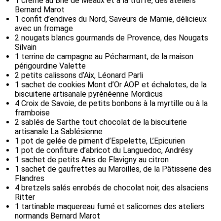
1 crème au Brie de Meaux et à la truffe, des ateliers
Bernard Marot
1 confit d’endives du Nord, Saveurs de Mamie, délicieux
avec un fromage
2 nougats blancs gourmands de Provence, des Nougats
Silvain
1 terrine de campagne au Pécharmant, de la maison
périgourdine Valette
2 petits calissons d’Aix, Léonard Parli
1 sachet de cookies Mont d’Or AOP et échalotes, de la
biscuiterie artisanale pyrénéenne Mordicus
4 Croix de Savoie, de petits bonbons à la myrtille ou à la
framboise
2 sablés de Sarthe tout chocolat de la biscuiterie
artisanale La Sablésienne
1 pot de gelée de piment d’Espelette, L’Epicurien
1 pot de confiture d’abricot du Languedoc, Andrésy
1 sachet de petits Anis de Flavigny au citron
1 sachet de gaufrettes au Maroilles, de la Pâtisserie des
Flandres
4 bretzels salés enrobés de chocolat noir, des alsaciens
Ritter
1 tartinable maquereau fumé et salicornes des ateliers
normands Bernard Marot