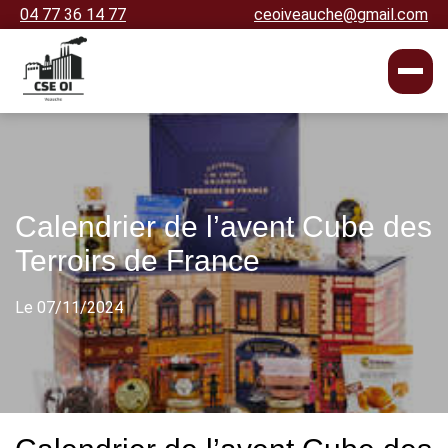
04 77 36 14 77
ceoiveauche@gmail.com
Calendrier de l’avent Cube des
Terroirs de France
Le 07/11/2024