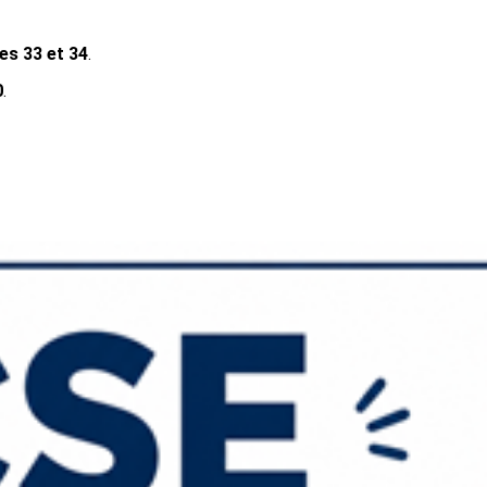
es 33 et 34
.
0
.